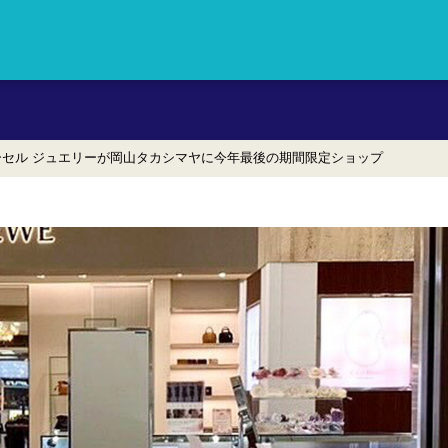
・地域情報サイト旅やか岡山。
セル ジュエリーが岡山タカシマヤに今年最後の期間限定ショップ