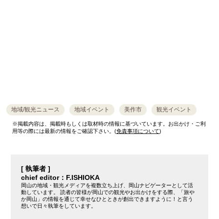
地域/観光ニュース
地域イベント
美作市
観光イベント
※掲載内容は、掲載時もしくは取材時の情報に基づいています。お出かけ・ご利
用等の際には最新の情報をご確認下さい。(
免責事項について
)
[ 執筆者 ]
chief editor：F.ISHIOKA
岡山の地域・観光メディアを複数立ち上げ、岡山ナビゲーターとして活
動しています。 読者の皆様が岡山での観光やお出かけをする際、「旅や
か岡山」の情報を通じて幸せなひとときが創出できますように！と言う
想いで日々執筆をしています。