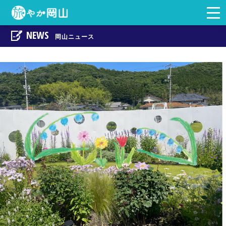
togg
岡山の観光・地域情
navi
NEWS
岡山ニュース