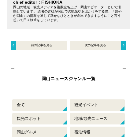
chief editor：F.ISHIOKA
岡山の地域・観光メディアを複数立ち上げ、岡山ナビゲーターとして活
動しています。 読者の皆様が岡山での観光やお出かけをする際、「旅や
か岡山」の情報を通じて幸せなひとときが創出できますように！と言う
想いで日々執筆をしています。
前の記事を見る
次の記事を見る
岡山ニュースジャンル一覧
全て
観光イベント
観光スポット
地域/観光ニュース
岡山グルメ
宿泊情報