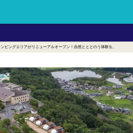
・地域情報サイト旅やか岡山。
ランピングエリアがリニューアルオープン！自然とととのう体験を。