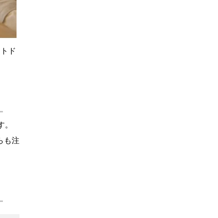
ウトド
す。
らも注