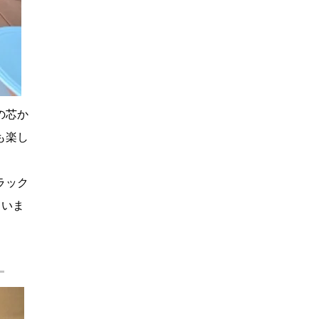
の芯か
も楽し
ラック
ていま