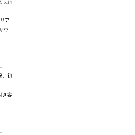
.6.14
エリア
サウ
桜、初
付き客