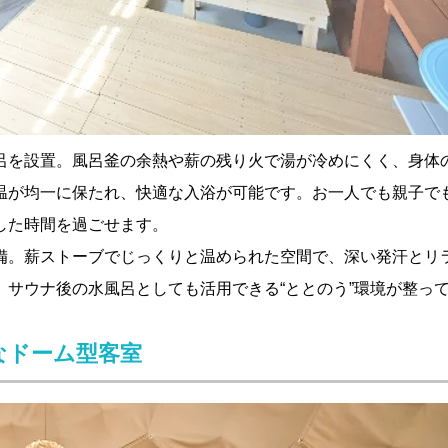
呂を設置。風呂釜の余熱や薪の残り火で湯が冷めにくく、身体
温が均一に保たれ、快適な入浴が可能です。お一人でも親子で
した時間を過ごせます。
備。薪ストーブでじっくりと温められた空間で、深い発汗とリ
サウナ後の水風呂としても活用できる“ととのう”環境が整っ
なドーム型客室